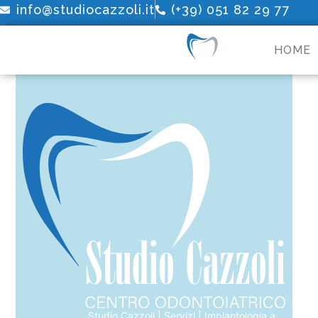
info@studiocazzoli.it
(+39) 051 82 29 77
HOME
Studio Cazzoli
|
Servizi
|
Implantologia a